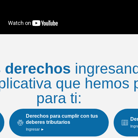
 derechos
ingresand
plicativa que hemos
para ti:
Derechos para cumplir con tus
Der
deberes tributarios
Ingr
Ingresar ►