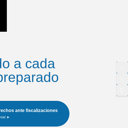
o a cada
 preparado
echos ante fiscalizaciones
esar ►