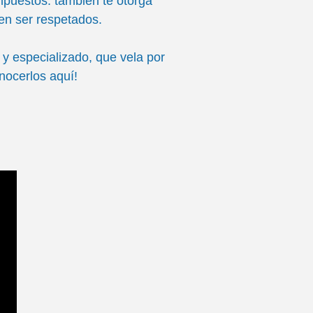
mpuestos: también te otorga
ben ser respetados.
y especializado, que vela por
nocerlos aquí!